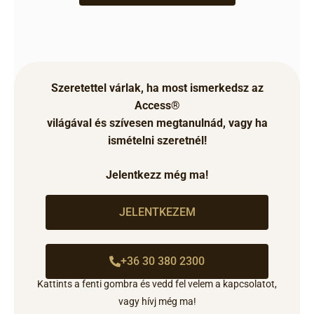
Szeretettel várlak, ha most ismerkedsz az
Access®
világával és szívesen megtanulnád, vagy ha
ismételni szeretnél!
Jelentkezz még ma!
JELENTKEZEM
+36 30 380 2300
Kattints a fenti gombra és vedd fel velem a kapcsolatot,
vagy hívj még ma
!