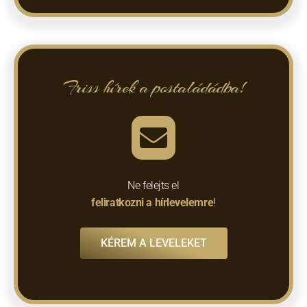
Friss hírek a postaládádba!
Ne felejts el
feliratkozni a hírlevelemre
!
KÉREM A LEVELEKET