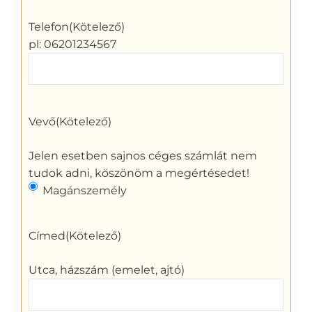
Telefon
(Kötelező)
pl: 06201234567
Vevő
(Kötelező)
Jelen esetben sajnos céges számlát nem
tudok adni, köszönöm a megértésedet!
Magánszemély
Címed
(Kötelező)
Utca, házszám (emelet, ajtó)