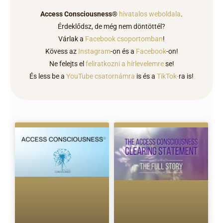
Access Consciousness®
hivatalos weboldala
.
Érdeklődsz, de még nem döntöttél?
Várlak a
Facebook csoportomban
!
Kövess az
Instagram
-on és a
Facebook
-on!
Ne felejts el
feliratkozni a hírlevelemre
se!
És less be a
YouTube csatornámra
is és a
TikTok-
ra is!