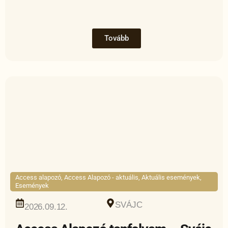
Tovább
Access alapozó
,
Access Alapozó - aktuális
,
Aktuális események
,
Események
SVÁJC
2026.09.12.