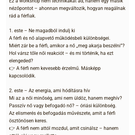
Ez a workshop nem technikákat ad, hanem egy másik
nézőpontot – ahonnan megváltozik, hogyan reagálnak
rád a férfiak.
1. este – Ne magadból indulj ki
A férfi és nő alapvető működésbeli különbségei.
Miért zár be a férfi, amikor a nő „meg akarja beszélni”?
Hol vársz tőle női reakciót – és mi történik, ha ezt
elengeded?
👉 A férfi nem kevesebb érzelmű. Másképp
kapcsolódik.
2. este – Az energia, ami hódításra hív
Mi az a női minőség, ami nem üldöz, hanem meghív?
Passzív nő vagy befogadó nő? – óriási különbség.
Az elismerés és befogadás művészete, amit a férfi
ösztönösen keres.
👉 A férfi nem attól mozdul, amit csinálsz – hanem