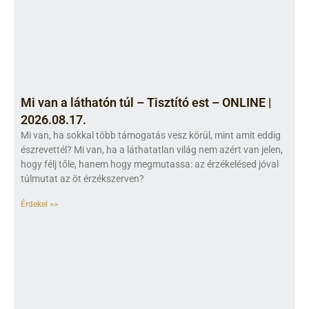
Mi van a láthatón túl – Tisztító est – ONLINE |
2026.08.17.
Mi van, ha sokkal több támogatás vesz körül, mint amit eddig
észrevettél? Mi van, ha a láthatatlan világ nem azért van jelen,
hogy félj tőle, hanem hogy megmutassa: az érzékelésed jóval
túlmutat az öt érzékszerven?
Érdekel >>