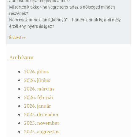
Júniusban újra megnyílik a tér.✨
Mi történik akkor, ha végre teret adsz a nőiséged minden
részének?
Nem csak annak, ami „könnyű” – hanem annak is, ami mély,
érzékeny, nyers és igaz?
Érdekel >>
Archívum
2026. július
2026. június
2026. március
2026. február
2026. január
2025. december
2025. november
2025. augusztus