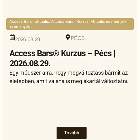
Access Bars - aktuális
,
Access Bars - Kurzus
,
Aktuális események
,
Események
PÉCS
2026.08.29.
Access Bars® Kurzus – Pécs |
2026.08.29.
Egy módszer arra, hogy megváltoztass bármit az
életedben, amit valaha is meg akartál változtatni.
Tovább