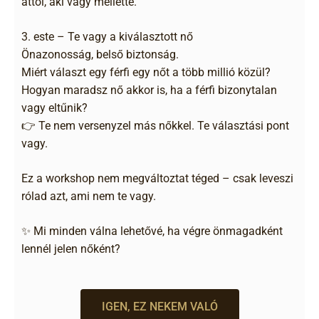
attól, aki vagy mellette.
3. este – Te vagy a kiválasztott nő
Önazonosság, belső biztonság.
Miért választ egy férfi egy nőt a több millió közül?
Hogyan maradsz nő akkor is, ha a férfi bizonytalan
vagy eltűnik?
👉 Te nem versenyzel más nőkkel. Te választási pont
vagy.
Ez a workshop nem megváltoztat téged – csak leveszi
rólad azt, ami nem te vagy.
✨ Mi minden válna lehetővé, ha végre önmagadként
lennél jelen nőként?
IGEN, EZ NEKEM VALÓ