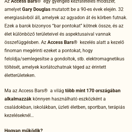
Az
Access Bars®
egy gyengéd kézrátételes módszer,
amelyet
Gary Douglas
mutatott be a 90-es évek elején. 32
energiasávból áll, amelyek az agyadon át és körben futnak.
Ezek a barok bizonyos “bar pontokat” kötnek össze, és az
élet különböző területeivel és aspektusaival vannak
összefüggésben. Az
Access Bars®
kezelés alatt a kezelő
finoman megérinti ezeket a pontokat, hogy
feloldja/semlegesítse a gondoltok, stb. elektromagnetikus
töltését, amelyek korlátozhatnak téged az érintett
életterületeken.
Ma az Access Bars® a világ
több mint 170 országában
alkalmazzák
könnyen használható eszközként a
családokban, iskolákban, üzleti életben, sportban, terápiás
kezeléseknél…
Hogyan működik?