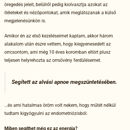
öregedés jeleit, belülről pedig kiolvasztja azokat az
ítéleteket és nézőpontokat, amik meglátszanak a külső
megjelenésünkön is.
Amikor én az első kezeléseimet kaptam, akkor három
alakalom után észre vettem, hogy kiegyenesedett az
orrcsontom, ami még 10 éves koromban eltört plusz
teljesen helyrehozta az orrsövény ferdülésemet.
Segített az alvási apnoe megszüntetésében.
…és ami hatalmas öröm volt nekem, hogy műtét nélkül
tudtam kigyógyulni az endometriózisból.
Miben segíthet még ez az energia?