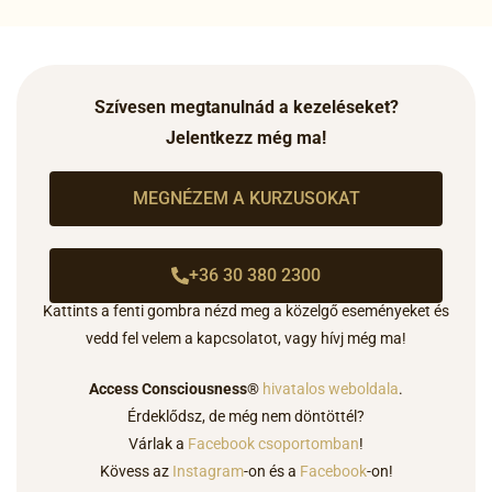
Szívesen megtanulnád a kezeléseket?
Jelentkezz még ma!
MEGNÉZEM A KURZUSOKAT
+36 30 380 2300
Kattints a fenti gombra nézd meg a közelgő eseményeket és
vedd fel velem a kapcsolatot,
vagy hívj még ma
!
Access Consciousness®
hivatalos weboldala
.
Érdeklődsz, de még nem döntöttél?
Várlak a
Facebook csoportomban
!
Kövess az
Instagram
-on és a
Facebook
-on!