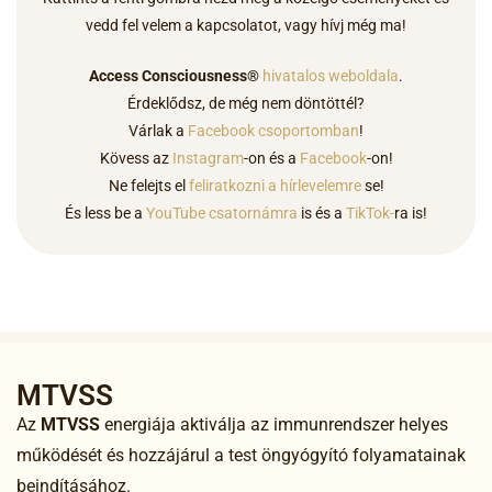
vedd fel velem a kapcsolatot,
vagy hívj még ma
!
Access Consciousness®
hivatalos weboldala
.
Érdeklődsz, de még nem döntöttél?
Várlak a
Facebook csoportomban
!
Kövess az
Instagram
-on és a
Facebook
-on!
Ne felejts el
feliratkozni a hírlevelemre
se!
És less be a
YouTube csatornámra
is és a
TikTok-
ra is!
MTVSS
Az
MTVSS
energiája aktiválja az immunrendszer helyes
működését és hozzájárul a test öngyógyító folyamatainak
beindításához.