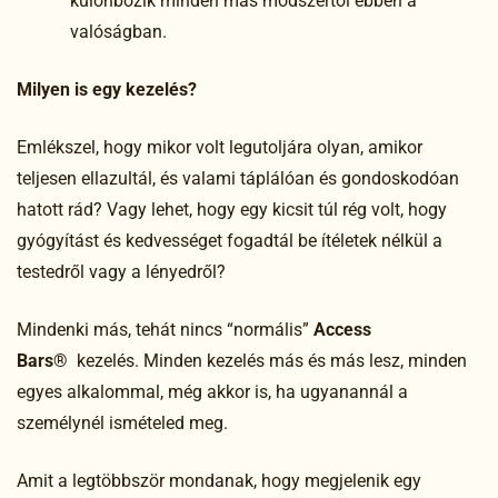
különbözik minden más módszertől ebben a
valóságban.
Milyen is egy kezelés?
Emlékszel, hogy mikor volt legutoljára olyan, amikor
teljesen ellazultál, és valami táplálóan és gondoskodóan
hatott rád? Vagy lehet, hogy egy kicsit túl rég volt, hogy
gyógyítást és kedvességet fogadtál be ítéletek nélkül a
testedről vagy a lényedről?
Mindenki más, tehát nincs “normális”
Access
Bars®
kezelés. Minden kezelés más és más lesz, minden
egyes alkalommal, még akkor is, ha ugyanannál a
személynél ismételed meg.
Amit a legtöbbször mondanak, hogy megjelenik egy