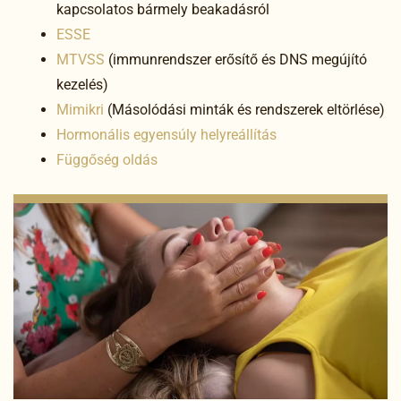
kapcsolatos bármely beakadásról
ESSE
MTVSS
(immunrendszer erősítő és DNS megújító
kezelés)
Mimikri
(Másolódási minták és rendszerek eltörlése)
Hormonális egyensúly helyreállítás
Függőség oldás