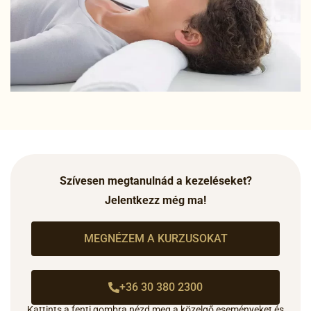
Szívesen megtanulnád a kezeléseket?
Jelentkezz még ma!
MEGNÉZEM A KURZUSOKAT
+36 30 380 2300
Kattints a fenti gombra nézd meg a közelgő eseményeket és