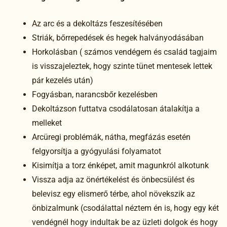
Az arc és a dekoltázs feszesítésében
Striák, bőrrepedések és hegek halványodásában
Horkolásban ( számos vendégem és család tagjaim
is visszajeleztek, hogy szinte tünet mentesek lettek
pár kezelés után)
Fogyásban, narancsbőr kezelésben
Dekoltázson futtatva csodálatosan átalakítja a
melleket
Arcüregi problémák, nátha, megfázás esetén
felgyorsítja a gyógyulási folyamatot
Kisimítja a torz énképet, amit magunkról alkotunk
Vissza adja az önértékelést és önbecsülést és
belevisz egy elismerő térbe, ahol növekszik az
önbizalmunk (csodálattal néztem én is, hogy egy két
vendégnél hogy indultak be az üzleti dolgok és hogy