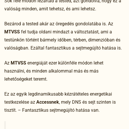
Sok féle módon lezártad a tested, azt gondolva, hogy ez a
valóság minden, amit tehetsz, és ami lehetsz.
Bezárod a tested akár az öregedés gondolatába is. Az
MTVSS
fel tudja oldani mindazt a változtatást, ami a
testünkön történt bármely időben, térben, dimenzióban és
valóságban. Ezáltal fantasztikus a sejtmegújító hatása is.
Az
MTVSS
energiáját ezer különféle módon lehet
használni, és minden alkalommal más és más
lehetőségeket teremt.
Ez az egyik legdinamikusabb kézrátételes energetikai
testkezelése az
Accessnek
, mely DNS és sejt szinten is
tisztít. – Fantasztikus sejtmegújító hatása van.