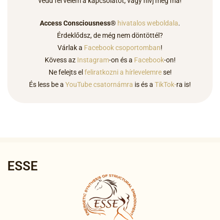
vedd fel velem a kapcsolatot,
vagy hívj még ma
!
Access Consciousness®
hivatalos weboldala
.
Érdeklődsz, de még nem döntöttél?
Várlak a
Facebook csoportomban
!
Kövess az
Instagram
-on és a
Facebook
-on!
Ne felejts el
feliratkozni a hírlevelemre
se!
És less be a
YouTube csatornámra
is és a
TikTok-
ra is!
ESSE