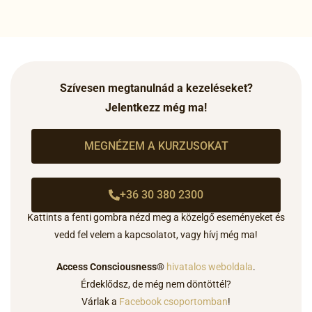
Szívesen megtanulnád a kezeléseket?
Jelentkezz még ma!
MEGNÉZEM A KURZUSOKAT
+36 30 380 2300
Kattints a fenti gombra nézd meg a közelgő eseményeket és
vedd fel velem a kapcsolatot,
vagy hívj még ma
!
Access Consciousness®
hivatalos weboldala
.
Érdeklődsz, de még nem döntöttél?
Várlak a
Facebook csoportomban
!