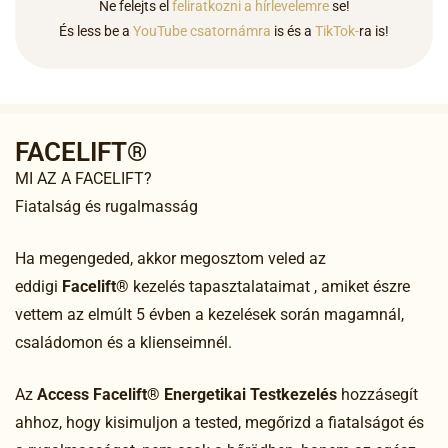
Ne felejts el
feliratkozni a hírlevelemre
se!
És less be a
YouTube csatornámra
is és a
TikTok-
ra is!
FACELIFT®
MI AZ A FACELIFT?
Fiatalság és rugalmasság
Ha megengeded, akkor megosztom veled az
eddigi
Facelift®
kezelés tapasztalataimat , amiket észre
vettem az elmúlt 5 évben a kezelések során magamnál,
családomon és a klienseimnél.
Az
Access Facelift® Energetikai Testkezelés
hozzásegít
ahhoz, hogy kisimuljon a tested, megőrizd a fiatalságot és