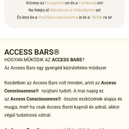
Kövess az
Instagram
-on és a
Facebook
-on!
Ne felejts el
feliratkozni a hírlevelemre
se!
És less be a
YouTube csatornámra
is és a
TikTok-
ra is!
ACCESS BARS®
HOGYAN MŰKÖDIK AZ
ACCESS BARS
?
Az Access Bars egy gyengéd kézrátételes módszer
Kezdetben az Access Bars volt minden, amit az
Access
Consciousness®
nyújtani tudott. A mai napig ez
az
Access Consciousness®
összes eszközének alapja és
magja, mert ha csak Access Barst kapnál és adnál, akkor
végül tudatossá válnál.