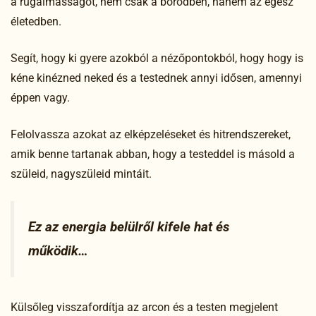
a rugalmasságot, nem csak a bőrödben, hanem az egész
életedben.
Segít, hogy ki gyere azokból a nézőpontokból, hogy hogy is
kéne kinézned neked és a testednek annyi idősen, amennyi
éppen vagy.
Felolvassza azokat az elképzeléseket és hitrendszereket,
amik benne tartanak abban, hogy a testeddel is másold a
szüleid, nagyszüleid mintáit.
Ez az energia belülről kifele hat és
működik…
Külsőleg visszafordítja az arcon és a testen megjelent