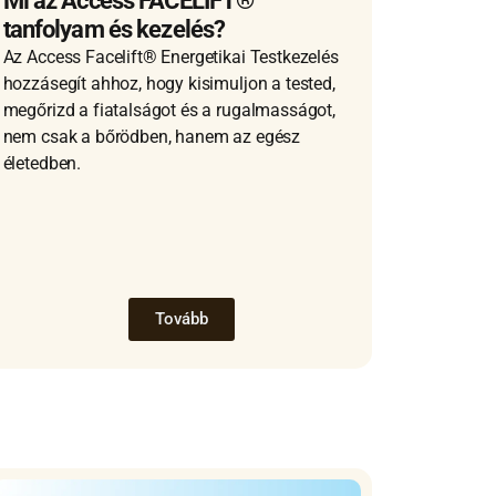
Mi az Access FACELIFT®
tanfolyam és kezelés?
Az Access Facelift® Energetikai Testkezelés
hozzásegít ahhoz, hogy kisimuljon a tested,
megőrizd a fiatalságot és a rugalmasságot,
nem csak a bőrödben, hanem az egész
életedben.
Tovább