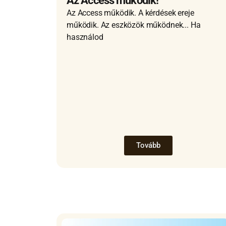
Az Access működik!
Az Access működik. A kérdések ereje
működik. Az eszközök működnek... Ha
használod
Tovább