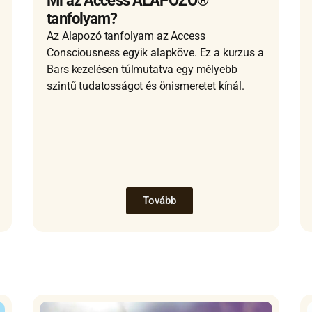
Mi az Access ALAPOZÓ®
tanfolyam?
Az Alapozó tanfolyam az Access
Consciousness egyik alapköve. Ez a kurzus a
Bars kezelésen túlmutatva egy mélyebb
szintű tudatosságot és önismeretet kínál.
Tovább