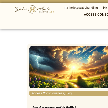
hello@szabohandi.hu
Hív
ACCESS CONS
Access Consciousness
,
Blog