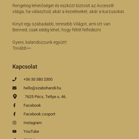
Rengeteg lehetőséget és eszközt biztosít az Access®
világa, ha választod, akár a kezeléseket, akár a kurzusokat.
Kinyit egy szabadabb, teresebb Világot, ami ott van
Benned, csak eddig lehet, hogy féltél felfedezni
Gyere, kalandozzunk együtt!
Tovább>>
Kapcsolat
+36 30 380 2300
hello@szabohandi.hu
7625 Pécs, Tettye u. 46.
Facebook
Facebook csoport
Instagram
YouTube