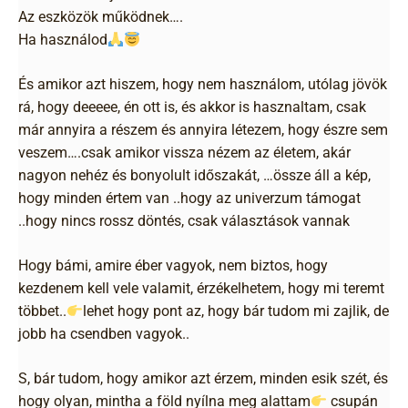
Az eszközök működnek….
Ha használod
És amikor azt hiszem, hogy nem használom, utólag jövök
rá, hogy deeeee, én ott is, és akkor is hasznaltam, csak
már annyira a részem és annyira létezem, hogy észre sem
veszem….csak amikor vissza nézem az életem, akár
nagyon nehéz és bonyolult időszakát, …össze áll a kép,
hogy minden értem van ..hogy az univerzum támogat
..hogy nincs rossz döntés, csak választások vannak
Hogy bámi, amire éber vagyok, nem biztos, hogy
kezdenem kell vele valamit, érzékelhetem, hogy mi teremt
többet..
lehet hogy pont az, hogy bár tudom mi zajlik, de
jobb ha csendben vagyok..
S, bár tudom, hogy amikor azt érzem, minden esik szét, és
hogy olyan, mintha a föld nyílna meg alattam
csupán