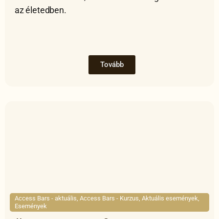
az életedben.
Tovább
Access Bars - aktuális
,
Access Bars - Kurzus
,
Aktuális események
,
Események