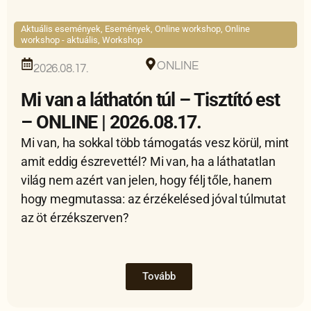
Aktuális események
,
Események
,
Online workshop
,
Online
workshop - aktuális
,
Workshop
ONLINE
2026.08.17.
Mi van a láthatón túl – Tisztító est
– ONLINE | 2026.08.17.
Mi van, ha sokkal több támogatás vesz körül, mint
amit eddig észrevettél? Mi van, ha a láthatatlan
világ nem azért van jelen, hogy félj tőle, hanem
hogy megmutassa: az érzékelésed jóval túlmutat
az öt érzékszerven?
Tovább