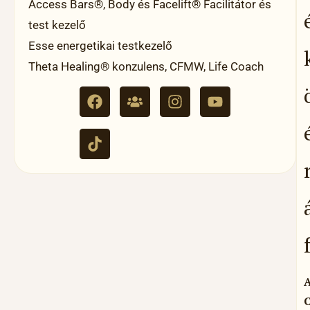
Access Bars®, Body és Facelift® Facilitátor és
test kezelő
Esse energetikai testkezelő
Theta Healing® konzulens, CFMW, Life Coach
A
C