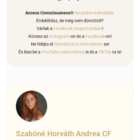
Access Consciousness®
hivatalos weboldala
.
Érdeklődsz, de még nem döntöttél?
Várlak a
Facebook csoportomban
!
Kövess az
Instagram
-on és a
Facebook
-on!
Ne felejts el
feliratkozni a hírlevelemre
se!
És less be a
YouTube csatornámra
is és a
TikTok-
ra is!
Szabóné Horváth Andrea CF