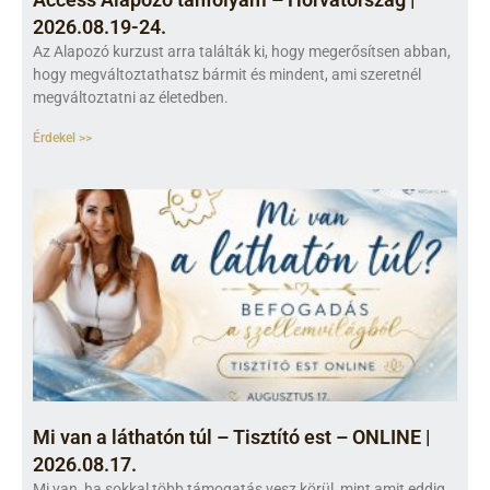
2026.08.19-24.
Az Alapozó kurzust arra találták ki, hogy megerősítsen abban,
hogy megváltoztathatsz bármit és mindent, ami szeretnél
megváltoztatni az életedben.
Érdekel >>
Mi van a láthatón túl – Tisztító est – ONLINE |
2026.08.17.
Mi van, ha sokkal több támogatás vesz körül, mint amit eddig