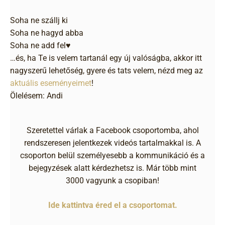
Soha ne szállj ki
Soha ne hagyd abba
Soha ne add fel♥️
…és, ha Te is velem tartanál egy új valóságba, akkor itt
nagyszerű lehetőség, gyere és tats velem, nézd meg az
aktuális eseményeimet
!
Ölelésem: Andi
Szeretettel várlak a Facebook csoportomba, ahol
rendszeresen jelentkezek videós tartalmakkal is. A
csoporton belül személyesebb a kommunikáció és a
bejegyzések alatt kérdezhetsz is. Már több mint
3000 vagyunk a csopiban!
Ide kattintva éred el a csoportomat.