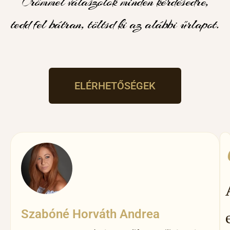
Örömmel válaszolok minden kérdésedre,
tedd fel bátran, töltsd ki az alábbi űrlapot.
ELÉRHETŐSÉGEK
Szabóné Horváth Andrea