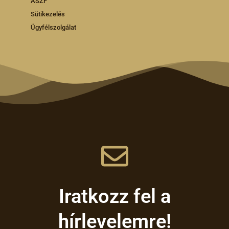
ÁSZF
Sütikezelés
Ügyfélszolgálat
Iratkozz fel a
hírlevelemre!