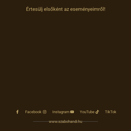
Értesülj elsőként az eseményeimről!
Facebook
Instagram
YouTube
TikTok
www.szabohandi.hu