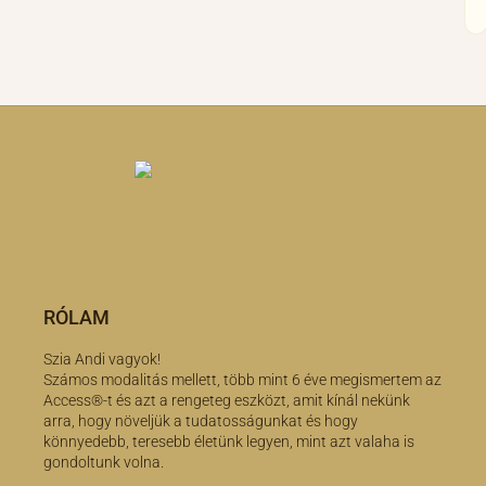
RÓLAM
Szia Andi vagyok!
Számos modalitás mellett, több mint 6 éve megismertem az
Access®-t és azt a rengeteg eszközt, amit kínál nekünk
arra, hogy növeljük a tudatosságunkat és hogy
könnyedebb, teresebb életünk legyen, mint azt valaha is
gondoltunk volna.