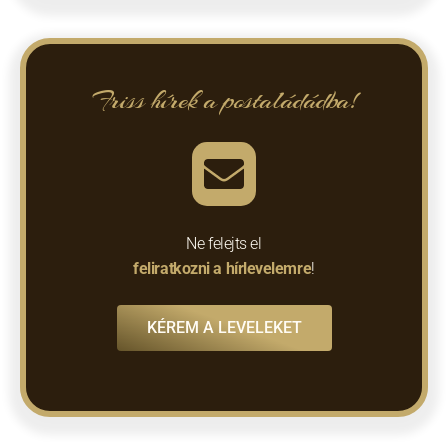
Friss hírek a postaládádba!
Ne felejts el
feliratkozni a hírlevelemre
!
KÉREM A LEVELEKET