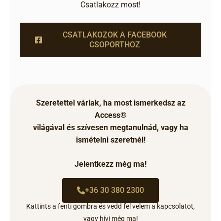
Csatlakozz most!
CSATLAKOZOK A FACEBOOK
CSOPORTHOZ
Szeretettel várlak, ha most ismerkedsz az
Access®
világával és szívesen megtanulnád, vagy ha
ismételni szeretnél!
Jelentkezz még ma!
+36 30 380 2300
Kattints a fenti gombra és vedd fel velem a kapcsolatot,
vagy hívj még ma
!