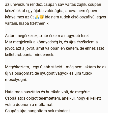
az univerzum rendez, csupán sáv váltás zajlik, csupán
készülök át egy újabb valódágba, ahova nem éppen
kényelmes az út
ide nem tudok első osztályú jegyet
váltani, hiába fizetném ki
Aztán megérkezek,…már érzem a nagyobb teret
Már megjelenik a könnyedség is, és újra érzékelem a
jövőt, azt a jövőt, amit valóban én kértem, de ehhez szét
kellett robbania mindennek.
Megérkeztem, ..egy újabb stáció …még nem laktam be az
új valóságomat, de nyugodt vagyok és újra tudok
mosolyogni.
Hatalmas pusztítás és hurrikán volt, de megérte!
Csodálatos dolgot teremtettem, anélkül, hogy el kellett
volna dobnom a múltamat.
Csupán újra hangoltam sok mindent.