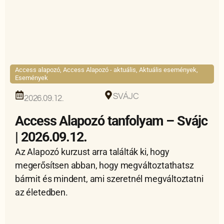
Access alapozó
,
Access Alapozó - aktuális
,
Aktuális események
,
Események
SVÁJC
2026.09.12.
Access Alapozó tanfolyam – Svájc
| 2026.09.12.
Az Alapozó kurzust arra találták ki, hogy
megerősítsen abban, hogy megváltoztathatsz
bármit és mindent, ami szeretnél megváltoztatni
az életedben.