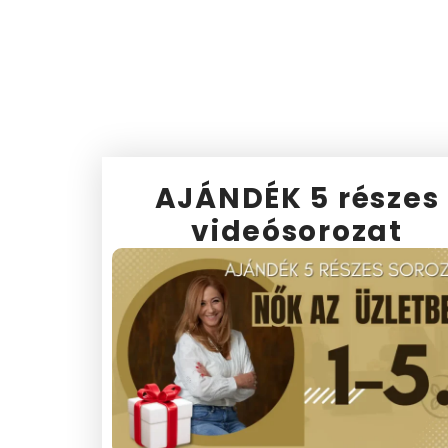
ITT TALÁSZ MEG
Várlak egy kezelésre a rendelőben!
AJÁNDÉK 5 részes
videósorozat