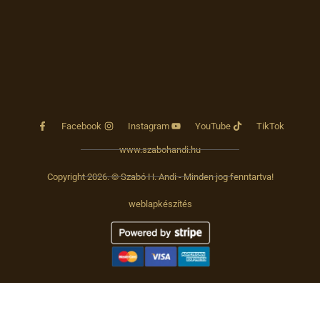
Facebook
Instagram
YouTube
TikTok
www.szabohandi.hu
Copyright 2026. © Szabó H. Andi - Minden jog fenntartva!
weblapkészítés