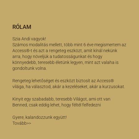
RÓLAM
Szia Andi vagyok!
Számos modalitás mellett, több mint 6 éve megismertem az
Access®-t és azt a rengeteg eszközt, amit kínál nekünk
arra, hogy növeljük a tudatosságunkat és hogy
könnyedebb, teresebb életünk legyen, mint azt valaha is
gondoltunk volna.
Rengeteg lehetőséget és eszközt biztosít az Access®
világa, ha választod, akár a kezeléseket, akár a kurzusokat.
Kinyit egy szabadabb, teresebb Világot, ami ott van
Benned, csak eddig lehet, hogy féltél felfedezni
Gyere, kalandozzunk együtt!
Tovább>>