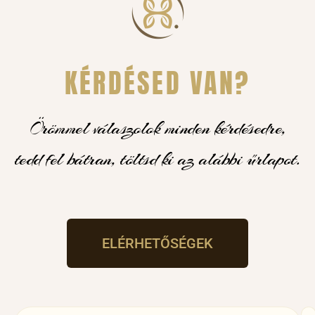
KÉRDÉSED VAN?
Örömmel válaszolok minden kérdésedre,
tedd fel bátran, töltsd ki az alábbi űrlapot.
ELÉRHETŐSÉGEK