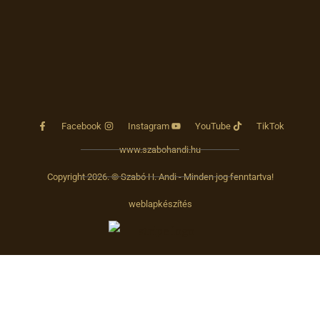
Facebook
Instagram
YouTube
TikTok
www.szabohandi.hu
Copyright 2026. © Szabó H. Andi - Minden jog fenntartva!
weblapkészítés