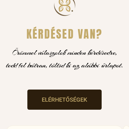
KÉRDÉSED VAN?
Örömmel válaszolok minden kérdésedre,
tedd fel bátran, töltsd ki az alábbi űrlapot.
ELÉRHETŐSÉGEK