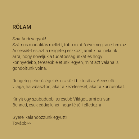
RÓLAM
Szia Andi vagyok!
Számos modalitás mellett, több mint 6 éve megismertem az
Access®-t és azt a rengeteg eszközt, amit kínál nekünk
arra, hogy növeljük a tudatosságunkat és hogy
könnyedebb, teresebb életünk legyen, mint azt valaha is
gondoltunk volna.
Rengeteg lehetőséget és eszközt biztosít az Access®
világa, ha választod, akár a kezeléseket, akár a kurzusokat.
Kinyit egy szabadabb, teresebb Világot, ami ott van
Benned, csak eddig lehet, hogy féltél felfedezni
Gyere, kalandozzunk együtt!
Tovább>>