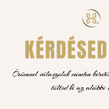
KÉRDÉSED
Örömmel válaszolok minden kérdése
töltsd ki az alábbi 