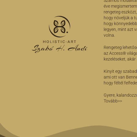
Számos modalitás
éve megismertem 
rengeteg eszközt,
hogy növeljük a 
hogy könnyedebb,
legyen, mint azt 
volna.
Rengeteg lehetősé
az Access® világa
kezeléseket, akár
Kinyit egy szabad
ami ott van Benne
hogy féltél felfed
Gyere, kalandozz
Tovább>>