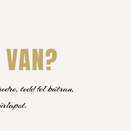
 VAN?
dre, tedd fel bátran,
űrlapot.