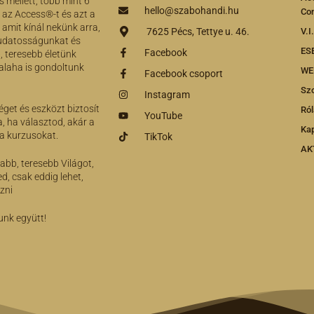
 mellett, több mint 6
hello@szabohandi.hu
Co
az Access®-t és azt a
 amit kínál nekünk arra,
7625 Pécs, Tettye u. 46.
V.
tudatosságunkat és
ES
Facebook
 teresebb életünk
valaha is gondoltunk
WE
Facebook csoport
Szo
Instagram
get és eszközt biztosít
Ró
YouTube
, ha választod, akár a
Kap
 a kurzusokat.
TikTok
AK
abb, teresebb Világot,
d, csak eddig lehet,
ezni
unk együtt!