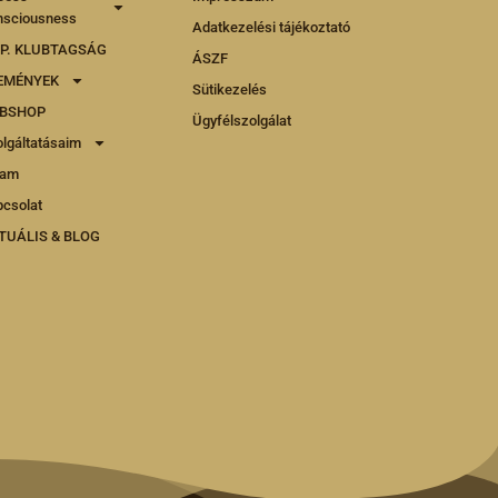
nsciousness
Adatkezelési tájékoztató
I.P. KLUBTAGSÁG
ÁSZF
EMÉNYEK
Sütikezelés
BSHOP
Ügyfélszolgálat
lgáltatásaim
lam
csolat
TUÁLIS & BLOG