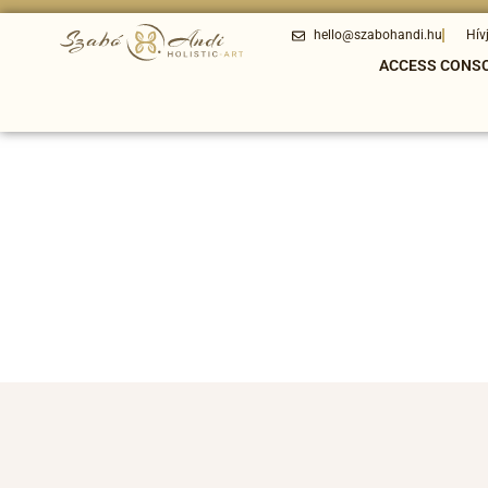
hello@szabohandi.hu
Hív
ACCESS CONS