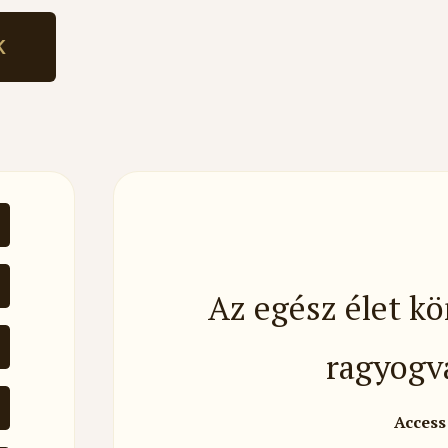
K
Az egész élet k
ragyogv
Access