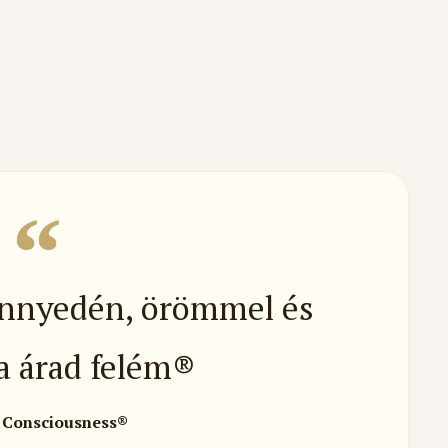
önnyedén, örömmel és
a árad felém®
 Consciousness®