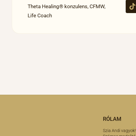
Theta Healing® konzulens, CFMW,
Life Coach
RÓLAM
Szia Andi vagyok!