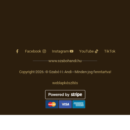
Facebook
Instagram
YouTube
TikTok
www.szabohandi.hu
Copyright 2026. © Szabó H. Andi - Minden jog fenntartva!
weblapkészítés