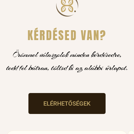
KÉRDÉSED VAN?
Örömmel válaszolok minden kérdésedre,
tedd fel bátran, töltsd ki az alábbi űrlapot.
ELÉRHETŐSÉGEK