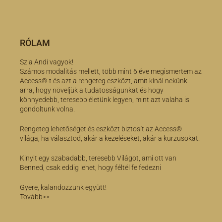
RÓLAM
Szia Andi vagyok!
Számos modalitás mellett, több mint 6 éve megismertem az
Access®-t és azt a rengeteg eszközt, amit kínál nekünk
arra, hogy növeljük a tudatosságunkat és hogy
könnyedebb, teresebb életünk legyen, mint azt valaha is
gondoltunk volna.
Rengeteg lehetőséget és eszközt biztosít az Access®
világa, ha választod, akár a kezeléseket, akár a kurzusokat.
Kinyit egy szabadabb, teresebb Világot, ami ott van
Benned, csak eddig lehet, hogy féltél felfedezni
Gyere, kalandozzunk együtt!
Tovább>>