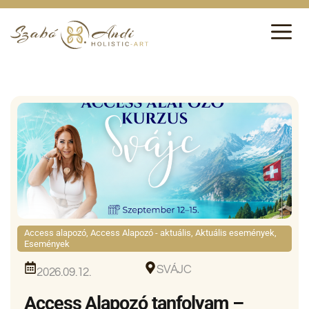
Access alapozó
,
Access Alapozó - aktuális
,
Aktuális események
,
Események
SVÁJC
2026.09.12.
Access Alapozó tanfolyam –