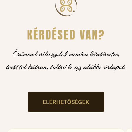
KÉRDÉSED VAN?
Örömmel válaszolok minden kérdésedre,
tedd fel bátran, töltsd ki az alábbi űrlapot.
ELÉRHETŐSÉGEK