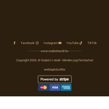
Facebook
Instagram
YouTube
TikTok
www.szabohandi.hu
Copyright 2026. © Szabó H. Andi - Minden jog fenntartva!
weblapkészítés