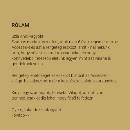
RÓLAM
Szia Andi vagyok!
Számos modalitás mellett, több mint 6 éve megismertem az
Access®-t és azt a rengeteg eszközt, amit kínál nekünk
arra, hogy növeljük a tudatosságunkat és hogy
könnyedebb, teresebb életünk legyen, mint azt valaha is
gondoltunk volna.
Rengeteg lehetőséget és eszközt biztosít az Access®
világa, ha választod, akár a kezeléseket, akár a kurzusokat.
Kinyit egy szabadabb, teresebb Világot, ami ott van
Benned, csak eddig lehet, hogy féltél felfedezni
Gyere, kalandozzunk együtt!
Tovább>>