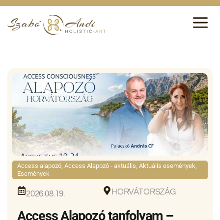
Access alapozó
,
Access Alapozó - aktuális
,
Aktuális események
,
Események
HORVÁTORSZÁG
2026.08.19.
Access Alapozó tanfolyam –