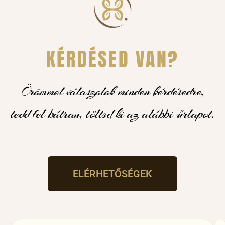
KÉRDÉSED VAN?
Örömmel válaszolok minden kérdésedre,
tedd fel bátran, töltsd ki az alábbi űrlapot.
ELÉRHETŐSÉGEK