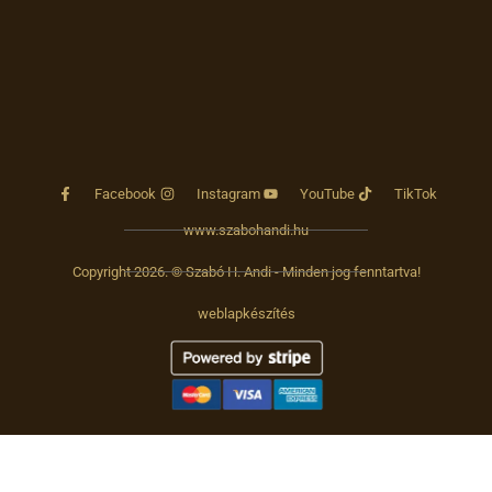
Facebook
Instagram
YouTube
TikTok
www.szabohandi.hu
Copyright 2026. © Szabó H. Andi - Minden jog fenntartva!
weblapkészítés