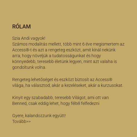
RÓLAM
Szia Andi vagyok!
Számos modalitás mellett, több mint 6 éve megismertem az
Access®-t és azt a rengeteg eszközt, amit kínál nekünk
arra, hogy növeljük a tudatosságunkat és hogy
könnyedebb, teresebb életünk legyen, mint azt valaha is
gondoltunk volna.
Rengeteg lehetőséget és eszközt biztosít az Access®
világa, ha választod, akár a kezeléseket, akár a kurzusokat.
Kinyit egy szabadabb, teresebb Világot, ami ott van
Benned, csak eddig lehet, hogy féltél felfedezni
Gyere, kalandozzunk együtt!
Tovább>>