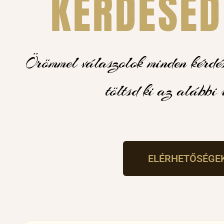
KÉRDÉSED
Örömmel válaszolok minden kérdése
töltsd ki az alábbi 
ELÉRHETŐSÉGE