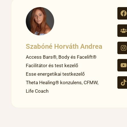
Szabóné Horváth Andrea
Access Bars®, Body és Facelift®
Facilitátor és test kezelő
Esse energetikai testkezelő
Theta Healing® konzulens, CFMW,
Life Coach