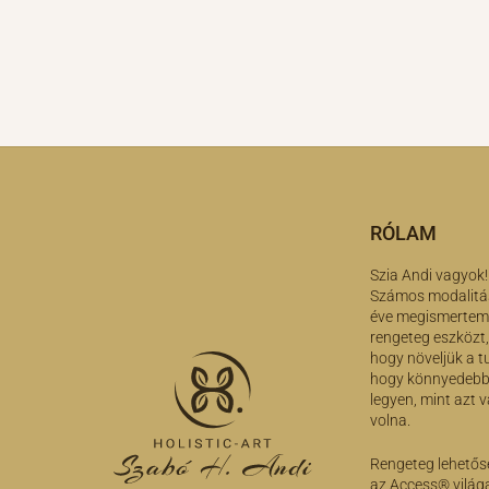
RÓLAM
Szia Andi vagyok!
Számos modalitás
éve megismertem 
rengeteg eszközt,
hogy növeljük a 
hogy könnyedebb,
legyen, mint azt 
volna.
Rengeteg lehetősé
az Access® világa