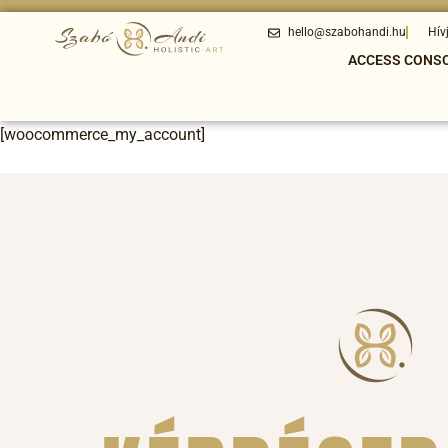
hello@szabohandi.hu
Hív
ACCESS CONS
[woocommerce_my_account]