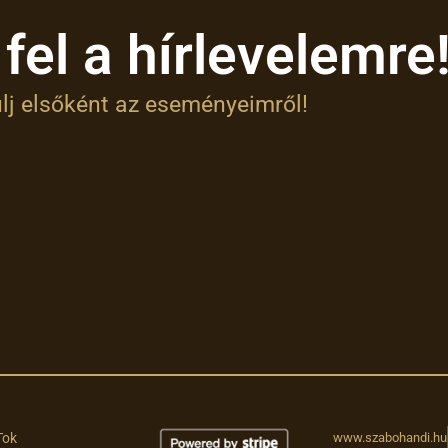
 fel a hírlevelemre
lj elsőként az eseményeimről!
Tok
www.szabohandi.hu